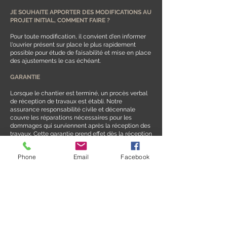
JE SOUHAITE APPORTER DES MODIFICATIONS AU
PROJET INITIAL, COMMENT FAIRE ?
Pour toute modification, il convient d'en informer
l'ouvrier présent sur place le plus rapidement
possible pour étude de faisabilité et mise en place
des ajustements le cas échéant.
GARANTIE
Lorsque le chantier est terminé, un procès verbal
de réception de travaux est établi. Notre
assurance responsabilité civile et décennale
couvre les réparations nécessaires pour les
dommages qui surviennent après la réception des
travaux. Cette garantie prend effet dès la réception
du chantier (et non à la date de signature du
contrat ou du devis).
Phone
Email
Facebook
QUELLES SONT LES MODALITÉS DE PAIEMENT ?
Un acompte de 30% est demandé à la signature
du devis. Après la réception des travaux, le
paiement du solde est demandé. En fonction du
montant total du projet, une facture intermédiaire
pourra être émise.